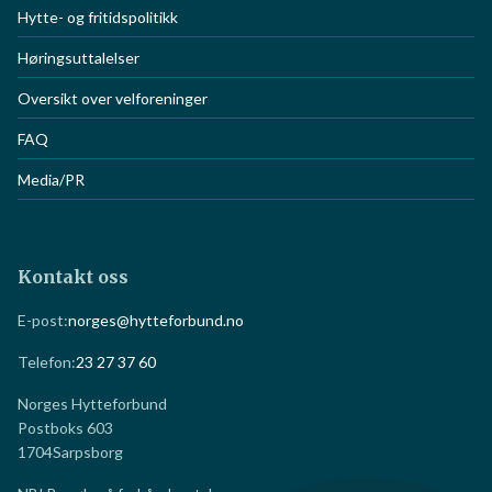
Hytte- og fritidspolitikk
Høringsuttalelser
Oversikt over velforeninger
FAQ
Media/PR
Kontakt oss
E-post:
norges@hytteforbund.no
Telefon:
23 27 37 60
Norges Hytteforbund
Postboks 603
1704
Sarpsborg