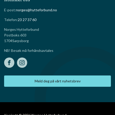
E-post:
norges@hytteforbund.no
Telefon:
23 27 37 60
Norges Hytteforbund
Postboks 603
1704
Sarpsborg
NB! Besøk må forhåndsavtales
Meld deg på vårt nyhetsbrev