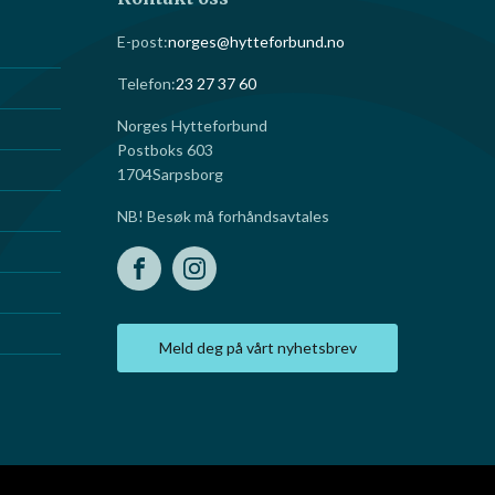
E-post:
norges@hytteforbund.no
Telefon:
23 27 37 60
Norges Hytteforbund
Postboks 603
1704
Sarpsborg
NB! Besøk må forhåndsavtales
Meld deg på vårt nyhetsbrev