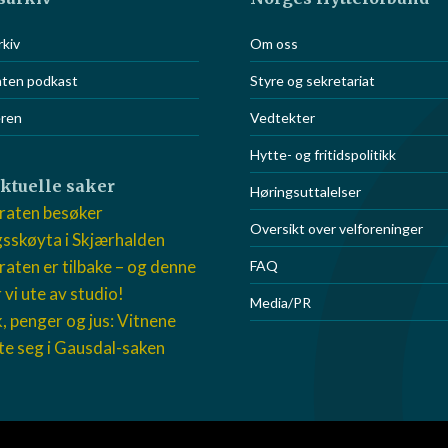
S
kiv
Om oss
or eiere av
aten podkast
Styre og sekretariat
eren
Vedtekter
Hytte- og fritidspolitikk
aktuelle saker
Høringsuttalelser
raten besøker
Oversikt over velforeninger
sskøyta i Skjærhalden
aten er tilbake – og denne
FAQ
 vi ute av studio!
Media/PR
k, penger og jus: Vitnene
te seg i Gausdal-saken