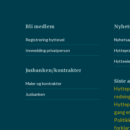
Bli medlem
Nyhet
AARSKOG ADVOKATFIRMA A
Registrering hyttevel
Nyhetsar
Vi bistår i typiske problemstillinger f
Innmelding privatperson
Hyttepr
fritidsboliger.
Hytteei
Ta kontakt med oss - det vil lønne seg
Jusbanken/kontrakter
Telefon:
62 55 62 00
Siste 
Maler og kontrakter
E-post:
Hyttep
post@aarskog.no
Jusbanken
redning
Nettside:
Hyttepr
Gå til nettside
gang er
Politik
forklar