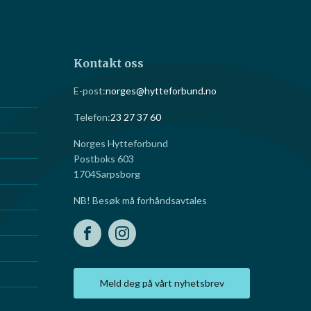
Kontakt oss
E-post:
norges@hytteforbund.no
Telefon:
23 27 37 60
Norges Hytteforbund
Postboks 603
1704
Sarpsborg
NB! Besøk må forhåndsavtales
Meld deg på vårt nyhetsbrev