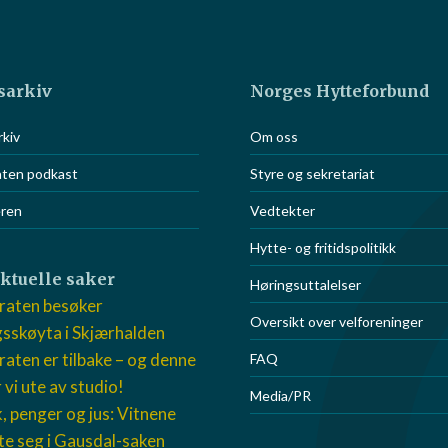
sarkiv
Norges Hytteforbund
S
kiv
Om oss
or eiere av
aten podkast
Styre og sekretariat
eren
Vedtekter
Hytte- og fritidspolitikk
aktuelle saker
Høringsuttalelser
raten besøker
Oversikt over velforeninger
sskøyta i Skjærhalden
aten er tilbake – og denne
FAQ
 vi ute av studio!
Media/PR
k, penger og jus: Vitnene
te seg i Gausdal-saken