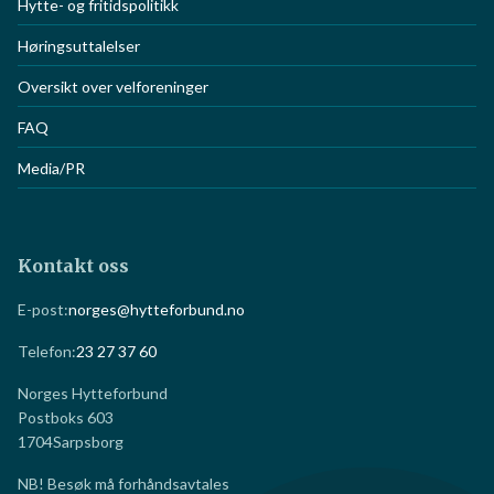
Hytte- og fritidspolitikk
Høringsuttalelser
Oversikt over velforeninger
FAQ
Media/PR
Kontakt oss
E-post:
norges@hytteforbund.no
Telefon:
23 27 37 60
Norges Hytteforbund
Postboks 603
1704
Sarpsborg
NB! Besøk må forhåndsavtales