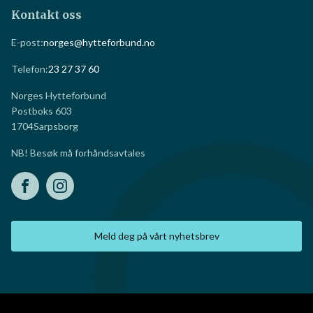
Kontakt oss
E-post:
norges@hytteforbund.no
Telefon:
23 27 37 60
Norges Hytteforbund
Postboks 603
1704
Sarpsborg
NB! Besøk må forhåndsavtales
Meld deg på vårt nyhetsbrev