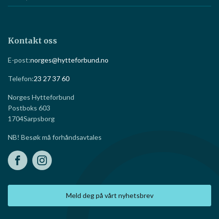
Kontakt oss
E-post:
norges@hytteforbund.no
Telefon:
23 27 37 60
Norges Hytteforbund
Postboks 603
1704
Sarpsborg
NB! Besøk må forhåndsavtales
Meld deg på vårt nyhetsbrev