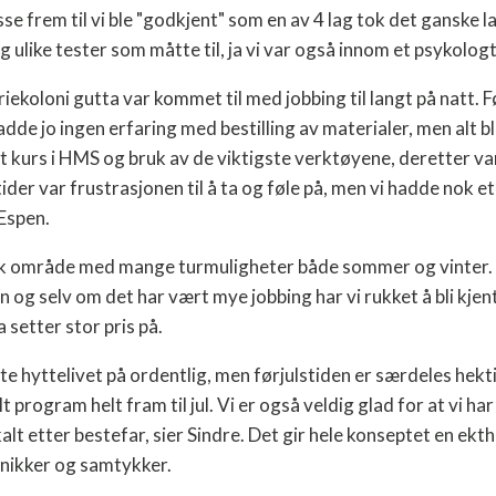
sse frem til vi ble "godkjent" som en av 4 lag tok det ganske l
 ulike tester som måtte til, ja vi var også innom et psykologt
riekoloni gutta var kommet til med jobbing til langt på natt. F
hadde jo ingen erfaring med bestilling av materialer, men alt ble
t kurs i HMS og bruk av de viktigste verktøyene, deretter var 
l tider var frustrasjonen til å ta og føle på, men vi hadde nok et
Espen.
tisk område med mange turmuligheter både sommer og vinter
n og selv om det har vært mye jobbing har vi rukket å bli kj
 setter stor pris på.
nyte hyttelivet på ordentlig, men førjulstiden er særdeles hekt
t program helt fram til jul. Vi er også veldig glad for at vi har
lt etter bestefar, sier Sindre. Det gir hele konseptet en ekth
 nikker og samtykker.