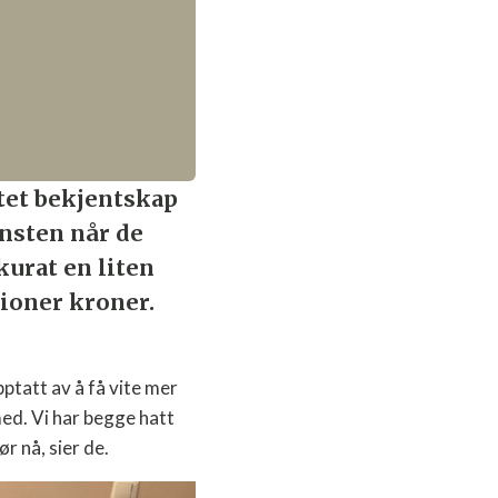
ftet bekjentskap
nsten når de
kurat en liten
lioner kroner.
pptatt av å få vite mer
med. Vi har begge hatt
r nå, sier de.