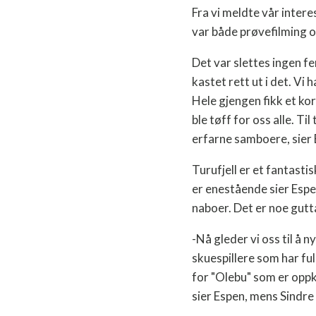
Fra vi meldte vår intere
var både prøvefilming og
Det var slettes ingen fe
kastet rett ut i det. Vi 
Hele gjengen fikk et kor
ble tøff for oss alle. Ti
erfarne samboere, sier 
Turufjell er et fantas
er enestående sier Espe
naboer. Det er noe gutta
-Nå gleder vi oss til å 
skuespillere som har full
for "Olebu" som er oppka
sier Espen, mens Sindre