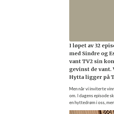
I løpet av 32 epi
med Sindre og E
vant TV2 sin kon
gevinst de vant.
Hytta ligger på 
Men når vi inviterte vinn
om. I dagens episode sk
en hyttedrøm i oss, men 