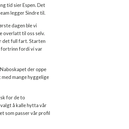
ang tid sier Espen. Det
eam legger Sindre til.
ørste dagen ble vi
 overlatt til oss selv.
det full fart. Starten
 fortrinn fordi vi var
. Naboskapet der oppe
ent med mange hyggelige
isk for de to
 valgt å kalle hytta vår
et som passer vår profil