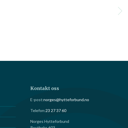
Kontakt oss
E-post:
norges@hytteforbund.no
Telefon:
23 27 37 60
Norges Hytteforbund
Postboks 603