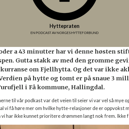
Hyttepraten
EN PODCAST AV NORGES HYTTEFORBUND
soder a 43 minutter har vi denne høsten sti
spen. Gutta stakk av med den gromme gevi
kurranse om Fjellhytta. Og det var ikke ak
 Verdien på hytte og tomt er på snaue 3 mil
Turufjell i Få kommune, Hallingdal.
erne til vår podkast var det veien til seier vi var vel så mye o
al vi få høre mer om hvilke hytte-relasjoner de er oppvokst 
vi har ikke kunnet prioritere drømmen langt nok frem. Ikke fø