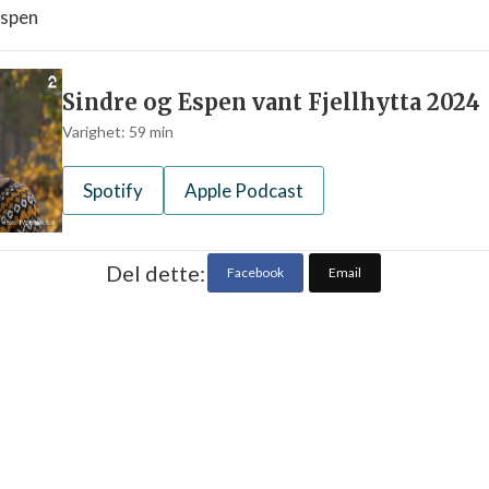
espen
Sindre og Espen vant Fjellhytta 2024
Varighet:
59
min
Spotify
Apple Podcast
Del dette:
Facebook
Email