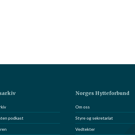
sarkiv
Norges Hytteforbund
S
kiv
Om oss
or eiere av
aten podkast
Styre og sekretariat
eren
Vedtekter