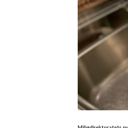
Miljødirektoratets ny