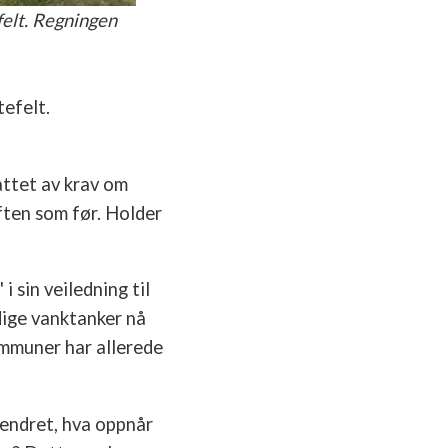
felt. Regningen
efelt.
attet av krav om
ften som før. Holder
 sin veiledning til
dige vanktanker nå
kommuner har allerede
uendret, hva oppnår