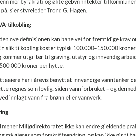
 enn mer byråkrati og økte gebyrinntekter til kommune
 på, sier styreleder Trond G. Hagen.
VA-tilkobling
den nye definisjonen kan bane vei for fremtidige krav om
 slik tilkobling koster typisk 100.000–150.000 kroner 
gg kommer utgifter til graving, utstyr og innvendig arbe
 500.000 kroner per hytte.
tteeiere har i årevis benyttet innvendige vanntanker d
ette regnes som lovlig, siden vannforbruket – og dermed 
ved innlagt vann fra brønn eller vannverk.
ring
mener Miljødirektoratet ikke kan endre gjeldende pra
ing må gjøres som forskriftsendring, og kan ikke gis tilb