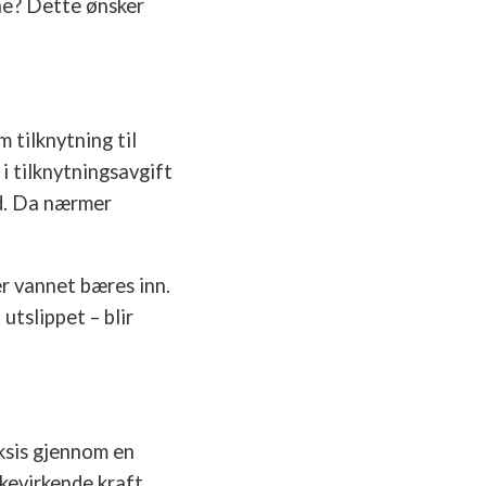
ne? Dette ønsker
 tilknytning til
i tilknytningsavgift
id. Da nærmer
er vannet bæres inn.
utslippet – blir
ksis gjennom en
akevirkende kraft.