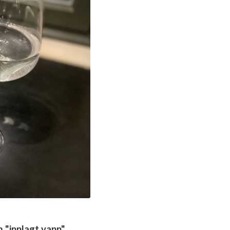
 "innlagt vann".