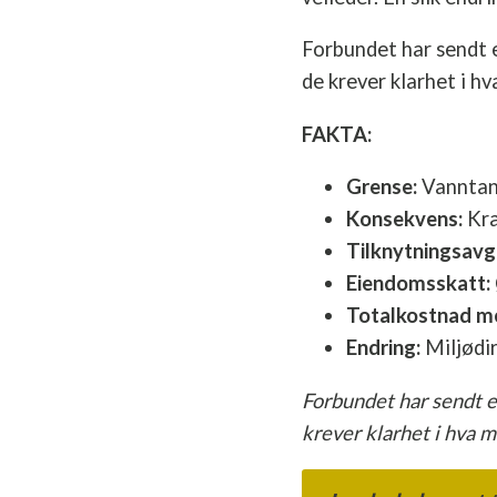
Forbundet har sendt 
de krever klarhet i h
FAKTA:
Grense:
Vanntank
Konsekvens:
Kra
Tilknytningsavgi
Eiendomsskatt:
Totalkostnad me
Endring:
Miljødir
Forbundet har sendt e
krever klarhet i hva 