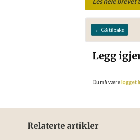
Les hele brevet t
← Gå tilbake
Legg igj
Du må være
logget i
Relaterte artikler