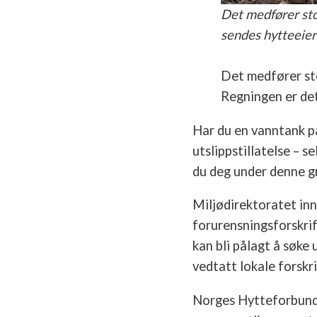
Det medfører sto
sendes hytteeiere
Det medfører sto
Regningen er de
Har du en vanntank på
utslippstillatelse – 
du deg under denne gr
Miljødirektoratet innf
forurensningsforskri
kan bli pålagt å søke 
vedtatt lokale forskr
Norges Hytteforbund s