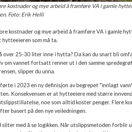
re kostnader og mye arbeid å framføre VA i gamle hytte
n. Foto: Erik Helli
re kostnader og mye arbeid å framføre VA i gamle hytt
t hytteeieren som må ta.
 over 25-30 liter inne i hytta? Da kan du snart bli omf
selv om vannet fortsatt renner ut i den samme spredegrø
ensen, slipper du unna.
ørte i 2023 en ny definisjon av begrepet "innlagt vann" i
ften. Konsekvensen er at hytteeiere med større innven
utslippstillatelse, noe som alltid koster penger. Flere 
ifter basert på den nye veiledningen.
liter med å se logikken. Når utslippsmetoden forblir 