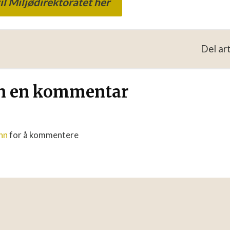
il Miljødirektoratet her
Del art
en en kommentar
nn
for å kommentere