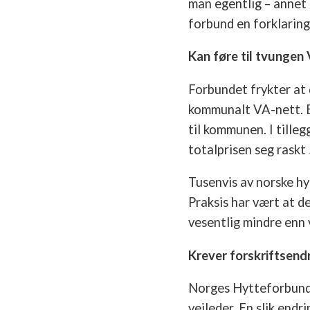
man egentlig – annet
forbund en forklaring
Kan føre til tvungen 
Forbundet frykter at 
kommunalt VA-nett. En
til kommunen. I tille
totalprisen seg raskt
Tusenvis av norske hy
Praksis har vært at d
vesentlig mindre enn 
Krever forskriftsend
Norges Hytteforbund 
veileder. En slik endr