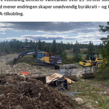
 mener endringen skaper unødvendig byråkrati – og f
A-tilkobling.