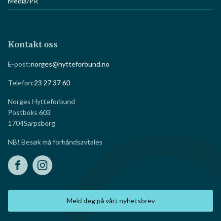
Media/PR
Kontakt oss
E-post:
norges@hytteforbund.no
Telefon:
23 27 37 60
Norges Hytteforbund
Postboks 603
1704
Sarpsborg
NB! Besøk må forhåndsavtales
Meld deg på vårt nyhetsbrev