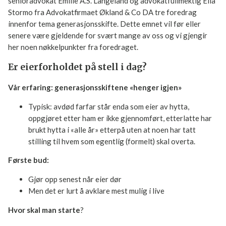
senioradvokat Emilie A.S. Langeland og advokatfullmektig Ella
Stormo fra Advokatfirmaet Økland & Co DA tre foredrag
innenfor tema generasjonsskifte. Dette emnet vil før eller
senere være gjeldende for svært mange av oss og vi gjengir
her noen nøkkelpunkter fra foredraget.
Er eierforholdet på stell i dag?
Vår erfaring: generasjonsskiftene «henger igjen»
Typisk: avdød farfar står enda som eier av hytta,
oppgjøret etter ham er ikke gjennomført, etterlatte har
brukt hytta i «alle år» etterpå uten at noen har tatt
stilling til hvem som egentlig (formelt) skal overta.
Første bud:
Gjør opp senest når eier dør
Men det er lurt å avklare mest mulig i live
Hvor skal man starte
?