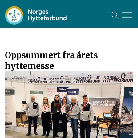
mai
jun
jun
11
15
8
2026
2026
2026
Oppsummert fra årets
hyttemesse