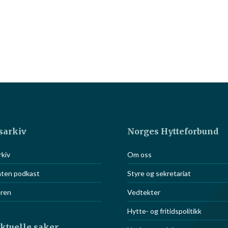
sarkiv
Norges Hytteforbund
S
kiv
Om oss
or eiere av
aten podkast
Styre og sekretariat
eren
Vedtekter
Hytte- og fritidspolitikk
aktuelle saker