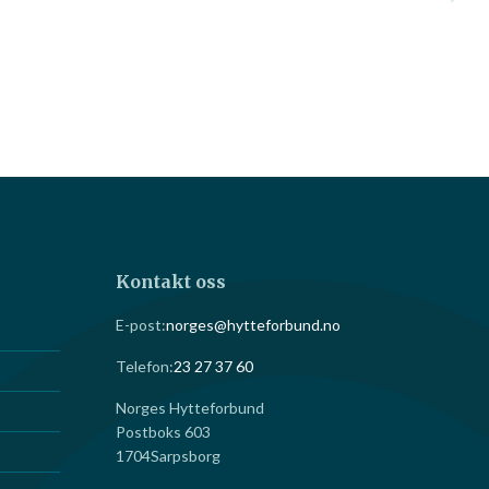
Kontakt oss
E-post:
norges@hytteforbund.no
Telefon:
23 27 37 60
Norges Hytteforbund
Postboks 603
1704
Sarpsborg