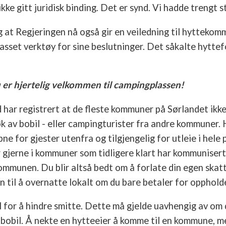
ke gitt juridisk binding. Det er synd. Vi hadde trengt s
ig at Regjeringen nå også gir en veiledning til hyttekom
lpasset verktøy for sine beslutninger. Det såkalte hytte
er hjertelig velkommen til campingplassen!
har registrert at de fleste kommuner på Sørlandet ikk
øk av bobil - eller campingturister fra andre kommuner.
pne for gjester utenfra og tilgjengelig for utleie i hel
 gjerne i kommuner som tidligere klart har kommunisert
ommunen. Du blir altså bedt om å forlate din egen ska
n til å overnatte lokalt om du bare betaler for opphold
l for å hindre smitte. Dette må gjelde uavhengig av om 
bobil. Å nekte en hytteeier å komme til en kommune, me