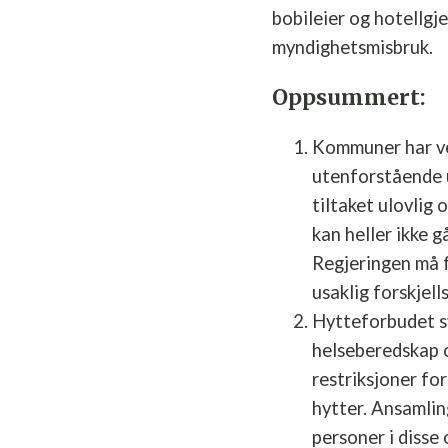
bobileier og hotellgj
myndighetsmisbruk.
Oppsummert:
Kommuner har ve
utenforstående u
tiltaket ulovlig
kan heller ikke 
Regjeringen må f
usaklig forskjel
Hytteforbudet s
helseberedskap o
restriksjoner fo
hytter. Ansamlin
personer i disse