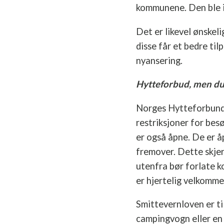
kommunene. Den ble ik
Det er likevel ønskel
disse får et bedre ti
nyansering.
Hytteforbud, men du 
Norges Hytteforbund 
restriksjoner for bes
er også åpne. De er å
fremover. Dette skjer
utenfra bør forlate k
er hjertelig velkomme
Smittevernloven er ti
campingvogn eller en 