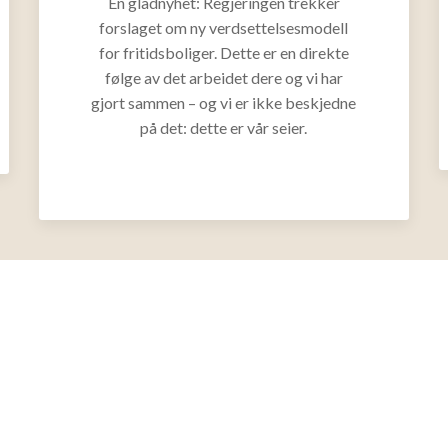
En gladnyhet: Regjeringen trekker
forslaget om ny verdsettelsesmodell
for fritidsboliger. Dette er en direkte
følge av det arbeidet dere og vi har
gjort sammen – og vi er ikke beskjedne
på det: dette er vår seier.