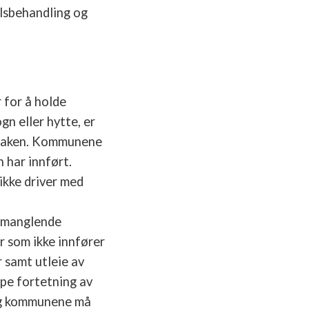
llsbehandling og
 for å holde
gn eller hytte, er
r saken. Kommunene
 har innført.
ikke driver med
. manglende
 som ikke innfører
 samt utleie av
ape fortetning av
 og kommunene må