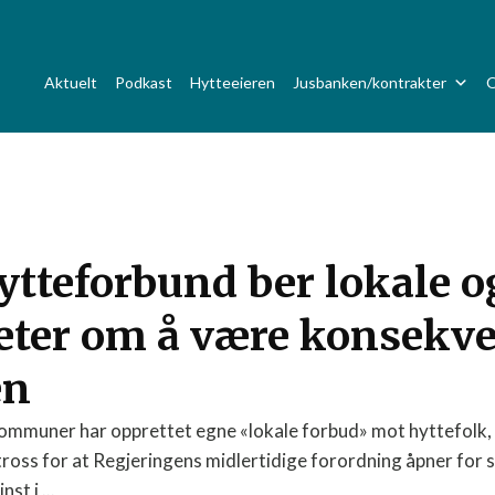
Aktuelt
Podkast
Hytteeieren
Jusbanken/kontrakter
O
tteforbund ber lokale o
ter om å være konsekve
en
 kommuner har opprettet egne «lokale forbud» mot hyttefolk
l tross for at Regjeringens midlertidige forordning åpner for 
st i ...