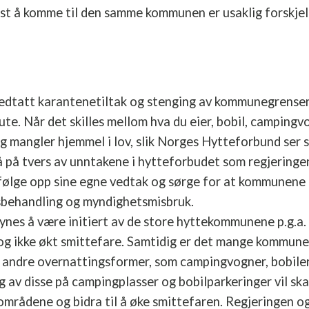
est å komme til den samme kommunen er usaklig forskje
dtatt karantenetiltak og stenging av kommunegrenser
te. Når det skilles mellom hva du eier, bobil, campingvo
 og mangler hjemmel i lov, slik Norges Hytteforbund se
gå på tvers av unntakene i hytteforbudet som regjeringen
ølge opp sine egne vedtak og sørge for at kommunene 
lsbehandling og myndighetsmisbruk.
ynes å være initiert av de store hyttekommunene p.g.a
g ikke økt smittefare. Samtidig er det mange kommuner
r andre overnattingsformer, som campingvogner, bobiler
g av disse på campingplasser og bobilparkeringer vil sk
 områdene og bidra til å øke smittefaren. Regjeringen