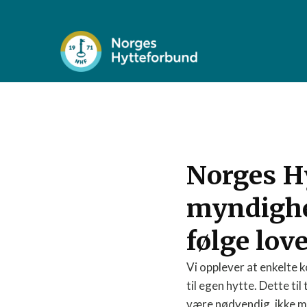
Norges Hy
myndighe
følge lov
Vi opplever at enkelte
til egen hytte. Dette ti
være nødvendig, ikke min