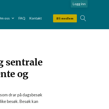
Logg inn
apr
apr
apr
23
20
19
m oss
FAQ
Kontakt
Bli medlem
2026
2026
2026
g sentrale
nte og
, som drar på dagsbesøk
slike besøk. Besøk kan