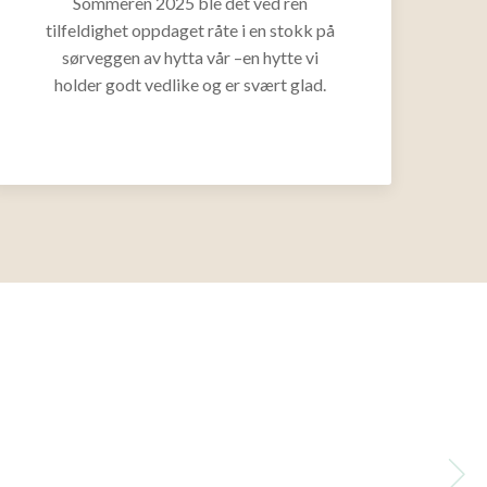
Sommeren 2025 ble det ved ren
tilfeldighet oppdaget råte i en stokk på
sørveggen av hytta vår –en hytte vi
holder godt vedlike og er svært glad.