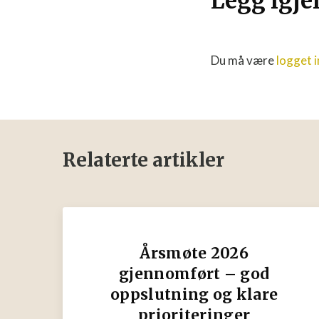
Legg igj
Du må være
logget i
Relaterte artikler
Årsmøte 2026
gjennomført – god
oppslutning og klare
prioriteringer