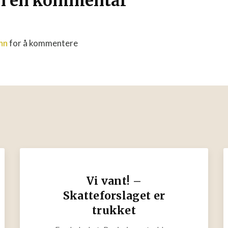
en en kommentar
nn
for å kommentere
Vi vant! –
Skatteforslaget er
trukket