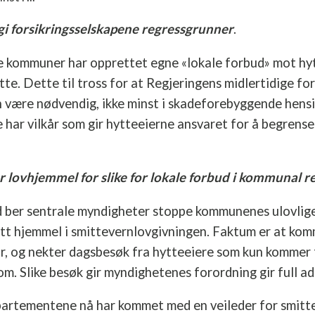
gi forsikringsselskapene regressgrunner
.
te kommuner har opprettet egne «lokale forbud» mot hyt
tte. Dette til tross for at Regjeringens midlertidige fo
n være nødvendig, ikke minst i skadeforebyggende hensi
 har vilkår som gir hytteeierne ansvaret for å begrens
 lovhjemmel for slike for lokale forbud i kommunal re
ber sentrale myndigheter stoppe kommunenes ulovlige 
ått hjemmel i smittevernlovgivningen. Faktum er at kom
ar, og nekter dagsbesøk fra hytteeiere som kun kommer 
m. Slike besøk gir myndighetenes forordning gir full ad
epartementene nå har kommet med en veileder for smitt