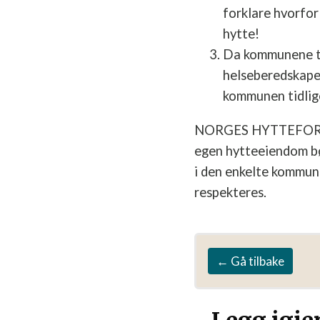
forklare hvorfor 
hytte!
Da kommunene til
helseberedskapen 
kommunen tidlige
NORGES HYTTEFORBUN
egen hytteeiendom bør
i den enkelte kommun
respekteres.
← Gå tilbake