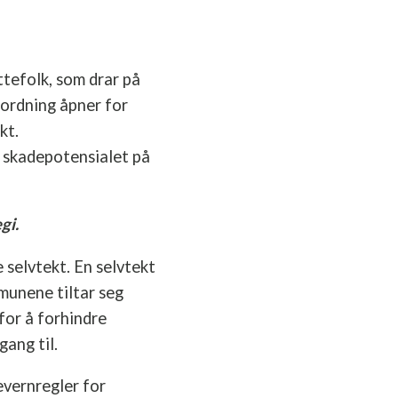
tefolk, som drar på
rordning åpner for
kt.
e skadepotensialet på
gi.
selvtekt. En selvtekt
munene tiltar seg
for å forhindre
gang til.
evernregler for