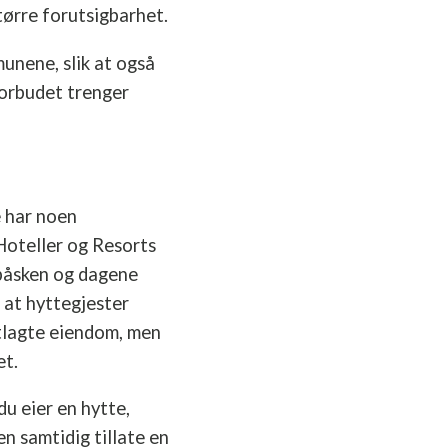
tørre forutsigbarhet.
munene, slik at også
forbudet trenger
e har noen
 Hoteller og Resorts
e påsken og dagene
 at hyttegjester
ttlagte eiendom, men
et.
du eier en hytte,
n samtidig tillate en