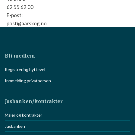
62 55 62 00
E-post:
post@aarskog.no
Nettside:
Gå til nettside
Bli medlem
Registrering hyttevel
Innmelding privatperson
Jusbanken/kontrakter
Maler og kontrakter
Jusbanken