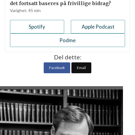
Hyttepraten snakker om løypekjøring,
skal det fortsatt baseres på frivillige
bidrag?
Varighet:
45
min
Spotify
Apple Podcast
Podme
Del dette:
Facebook
Email