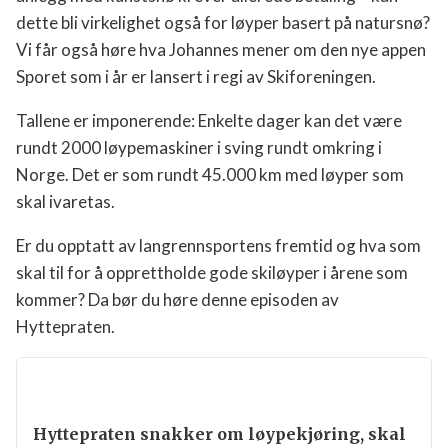
Enkelte anlegg med kunstsnø krever allerede betaling
– kan dette bli virkelighet også for løyper basert på
natursnø? Vi får også høre hva Johannes mener om
den nye appen Sporet som i år er lansert i regi av
Skiforeningen.
Tallene er imponerende: Enkelte dager kan det være
rundt 2000 løypemaskiner i sving rundt omkring i
Norge. Det er som rundt 45.000 km med løyper som
skal ivaretas.
Er du opptatt av langrennsportens fremtid og hva
som skal til for å opprettholde gode skiløyper i årene
som kommer? Da bør du høre denne episoden av
Hyttepraten.