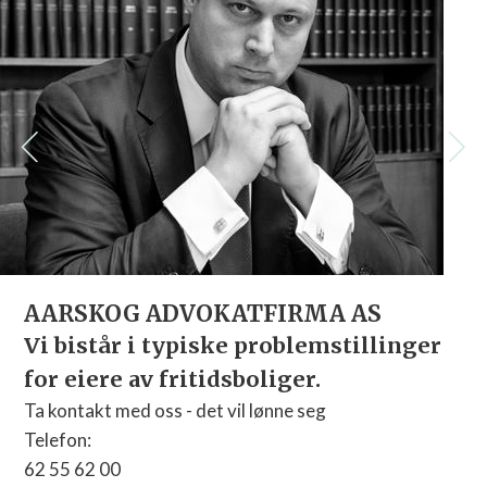
Advokatfirmaet Økland
Vi skaper verdier og løser tvister.
Dedikerte advokater som spesialiserer seg på ul
områder.
Telefon:
64 84 60 60
E-post:
post@oklandco.no
nger
Nettside:
Gå til nettside