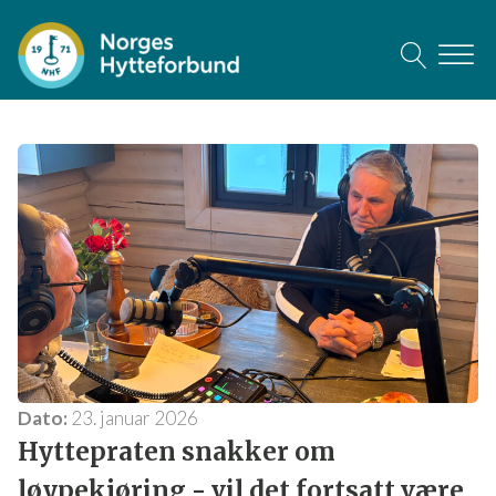
×
Meld deg på vårt nyhetsbrev
Ved å abonnere på nyhetsbrevet får du jevnlig aktuelle
nyheter fra oss. Du kan når som helst melde deg av.
Fornavn
Etternavn
Dato:
23. januar 2026
Hyttepraten snakker om
løypekjøring - vil det fortsatt