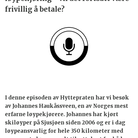
E-post
være frivillig å betale?
Jeg samtykker til at Norges Hytteforbund
behandler mine persondata ihht.
personvernerklæringen.
Meld deg på
I denne episoden av Hyttepraten har vi
besøk av Johannes Haukåssveen, en av
Norges mest erfarne løypekjørere. Johannes
har kjørt skiløyper på Sjusjøen siden 2006
og er i dag løypeansvarlig for hele 350
kilometer med preparerte løyper – alt