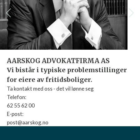
Advokatfirmaet Øklan
Vi skaper verdier og løse
Dedikerte advokater som spesialis
områder.
Telefon:
64 84 60 60
E-post:
IRMA AS
post@oklandco.no
oblemstillinger
Nettside:
Gå til nettside
ger.
ne seg