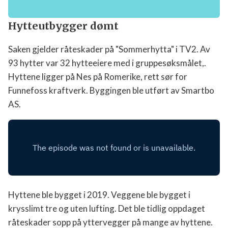
E-post
Hytteutbygger dømt
Saken gjelder råteskader på "Sommerhytta" i TV2. Av
Jeg samtykker til at Norges Hytteforbund
behandler mine persondata ihht.
93 hytter var 32 hytteeiere med i gruppesøksmålet,.
personvernerklæringen.
Hyttene ligger på Nes på Romerike, rett sør for
Funnefoss kraftverk. Byggingen ble utført av
Meld deg på
Smartbo AS.
Hyttene ble bygget i 2019. Veggene ble bygget i
krysslimt tre og uten lufting. Det ble tidlig oppdaget
råteskader sopp på yttervegger på mange av