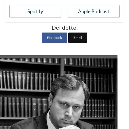
Hytteeiere fikk 7,5 millioner i erstatning
Varighet:
23
min
Spotify
Apple Podcast
Del dette:
Facebook
Email