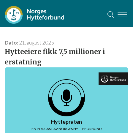
Dato:
Meld deg på vårt nyhetsbrev
21. august 2025
Hytteeiere fikk 7,5 millioner i
Ved å abonnere på nyhetsbrevet får du jevnlig aktuelle
erstatning
nyheter fra oss. Du kan når som helst melde deg av.
Fornavn
Etternavn
Hyttepraten
EN PODCAST AV NORGES HYTTEFORBUND