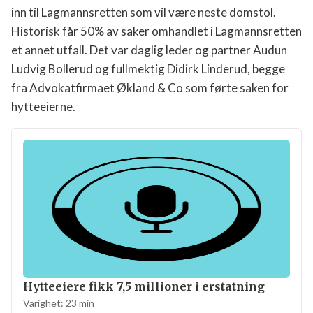
altså 100% medhold fra Tingretten. Nå gjenstår det å
se om utbygger anker saken og de har frist til 15
august til å anke saken videre inn til Lagmannsretten
som vil være neste domstol. Historisk får 50% av
saker omhandlet i Lagmannsretten et annet utfall.
Det var daglig leder og partner Audun Ludvig
Bollerud og fullmektig Didirk Linderud, begge fra
Advokatfirmaet Økland & Co som førte saken for
hytteeierne.