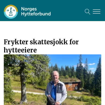
mai
jun
jun
11
15
8
2026
2026
2026
Frykter skattesjokk for
hytteeiere