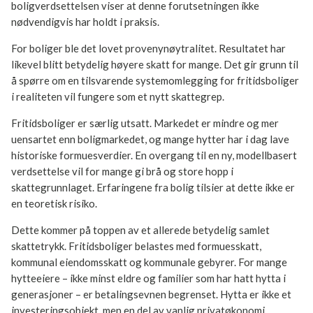
boligverdsettelsen viser at denne forutsetningen ikke
nødvendigvis har holdt i praksis.
For boliger ble det lovet provenynøytralitet. Resultatet har
likevel blitt betydelig høyere skatt for mange. Det gir grunn til
å spørre om en tilsvarende systemomlegging for fritidsboliger
i realiteten vil fungere som et nytt skattegrep.
Fritidsboliger er særlig utsatt. Markedet er mindre og mer
uensartet enn boligmarkedet, og mange hytter har i dag lave
historiske formuesverdier. En overgang til en ny, modellbasert
verdsettelse vil for mange gi brå og store hopp i
skattegrunnlaget. Erfaringene fra bolig tilsier at dette ikke er
en teoretisk risiko.
Dette kommer på toppen av et allerede betydelig samlet
skattetrykk. Fritidsboliger belastes med formuesskatt,
kommunal eiendomsskatt og kommunale gebyrer. For mange
hytteeiere – ikke minst eldre og familier som har hatt hytta i
generasjoner – er betalingsevnen begrenset. Hytta er ikke et
investeringsobjekt, men en del av vanlig privatøkonomi.