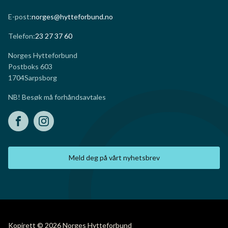
E-post:
norges@hytteforbund.no
Telefon:
23 27 37 60
Norges Hytteforbund
Postboks 603
1704
Sarpsborg
NB! Besøk må forhåndsavtales
Meld deg på vårt nyhetsbrev
Kopirett © 2026 Norges Hytteforbund