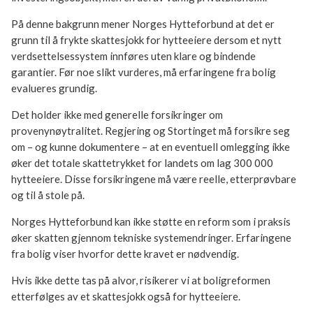
På denne bakgrunn mener Norges Hytteforbund at det er
grunn til å frykte skattesjokk for hytteeiere dersom et nytt
verdsettelsessystem innføres uten klare og bindende
garantier. Før noe slikt vurderes, må erfaringene fra bolig
evalueres grundig.
Det holder ikke med generelle forsikringer om
provenynøytralitet. Regjering og Stortinget må forsikre seg
om – og kunne dokumentere – at en eventuell omlegging ikke
øker det totale skattetrykket for landets om lag 300 000
hytteeiere. Disse forsikringene må være reelle, etterprøvbare
og til å stole på.
Norges Hytteforbund kan ikke støtte en reform som i praksis
øker skatten gjennom tekniske systemendringer. Erfaringene
fra bolig viser hvorfor dette kravet er nødvendig.
Hvis ikke dette tas på alvor, risikerer vi at boligreformen
etterfølges av et skattesjokk også for hytteeiere.