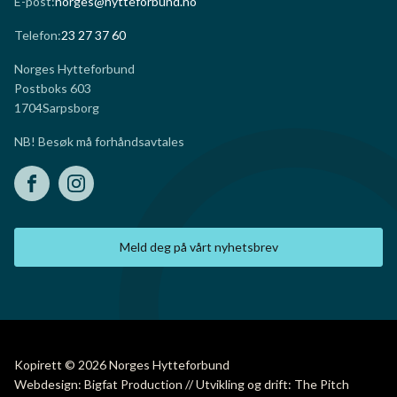
E-post:
norges@hytteforbund.no
Telefon:
23 27 37 60
Norges Hytteforbund
Postboks 603
1704
Sarpsborg
NB! Besøk må forhåndsavtales
Meld deg på vårt nyhetsbrev
Kopirett © 2026 Norges Hytteforbund
Webdesign: Bigfat Production // Utvikling og drift: The Pitch