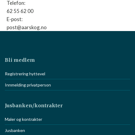
Telefon:
62 55 62 00
E-post:
post@aarskog.no
Nettside:
Gå til nettside
Bli medlem
Registrering hyttevel
Innmelding privatperson
Jusbanken/kontrakter
Maler og kontrakter
Jusbanken