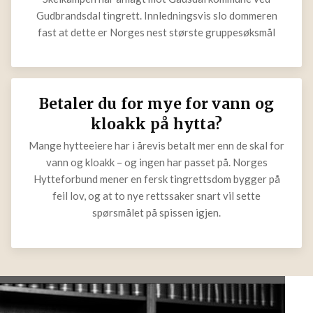
De fikk medhold hos
Sivilombudet. Kommunen
brydde seg ikke
8 juni startet rettssaken som 426 hytteeiere på
Skeikampen har anlagt mot Gausdal kommune ved
Gudbrandsdal tingrett. Innledningsvis slo dommeren
fast at dette er Norges nest største gruppesøksmål
Betaler du for mye for vann og
kloakk på hytta?
Mange hytteeiere har i årevis betalt mer enn de skal
for vann og kloakk – og ingen har passet på. Norges
Hytteforbund mener en fersk tingrettsdom bygger på
feil lov, og at to nye rettssaker snart vil sette