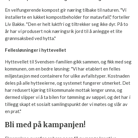
blomsterpotter
Større løsninger som gjør en
forskjell
Hyttekompost – naturens egen resirkulering
En velfungerende kompost gir næring tilbake til naturen. "Vi
installerte en lukket kompostbeholder for matavfall,"
forteller Liv Bakke. "Den er helt luktfri og tiltrekker seg ikke
dyr. På to år har vi produsert nok næringsrik jord til å
anlegge et lite grønnsaksbed ved hytta."
Fellesløsninger i hyttevellet
Hyttevellet til Svendsen-familien gikk sammen, og fikk med
seg kommunen, om en bedre løsning: "Vi har etablert en
felles miljøstasjon med containere for ulike avfallstyper.
Kostnaden deles på alle hytteeierne, og systemet fungerer
utmerket. Det har redusert kjøring til kommunale mottak