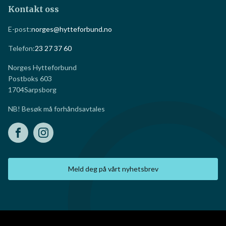
Oversikt over velforeninger
FAQ
Media/PR
Kontakt oss
E-post:
norges@hytteforbund.no
Telefon:
23 27 37 60
Norges Hytteforbund
Postboks 603
1704
Sarpsborg
NB! Besøk må forhåndsavtales