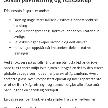
og produksjon
Sosial påvirkning og fellesskap
Din innsats inspirerer andre:
Barn og unge lærer miljøbevissthet gjennom praktisk
handling
Gode rutiner sprer seg i hyttevellet når resultater blir
synlige
Fellesløsninger skaper samhold og delt ansvar
Innovasjon oppstår når hytteeiere deler kreative
løsninger
Ved å fokusere på avfallshåndtering på hytta bidrar du ikke
bare til et renere miljø lokalt, men blir også en del av den
større globale bevegelsen mot et mer bærekraftig samfunn.
Hvert sorterte glass, hver kompostert eplebit og hver
reparerte stol er et skritt i riktig retning – og sammen utgjør
alle disse små handlingene en betydelig forskjell.