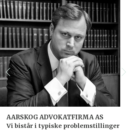
spørsmålet på spissen igjen.
Advokatfirmaet Øklan
Vi skaper verdier og løse
Dedikerte advokater som spesialis