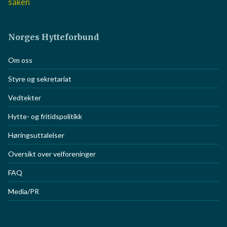
Siste aktuelle saker
Hyttepraten besøker redningsskøyta i Skjærhalden
Hyttepraten er tilbake – og denne gang er vi ute av
studio!
Politikk, penger og jus: Vitnene forklarte seg i
Gausdal-saken
Norges Hytteforbund
Om oss
Styre og sekretariat
Vedtekter
Hytte- og fritidspolitikk
Høringsuttalelser