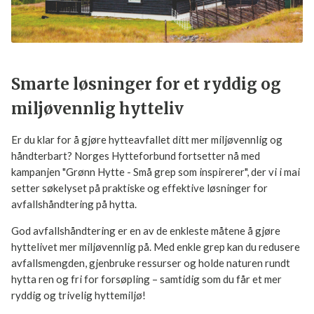
E-post
Jeg samtykker til at Norges Hytteforbund
Smarte løsninger for et ryddig og
behandler mine persondata ihht.
personvernerklæringen.
miljøvennlig hytteliv
Er du klar for å gjøre hytteavfallet ditt mer miljøvennlig og
Meld deg på
håndterbart? Norges Hytteforbund fortsetter nå med
kampanjen "Grønn Hytte - Små grep som inspirerer", der vi i
mai setter søkelyset på praktiske og effektive løsninger for
avfallshåndtering på hytta.
God avfallshåndtering er en av de enkleste måtene å gjøre
hyttelivet mer miljøvennlig på. Med enkle grep kan du
redusere avfallsmengden, gjenbruke ressurser og holde
naturen rundt hytta ren og fri for forsøpling – samtidig som
du får et mer ryddig og trivelig hyttemiljø!