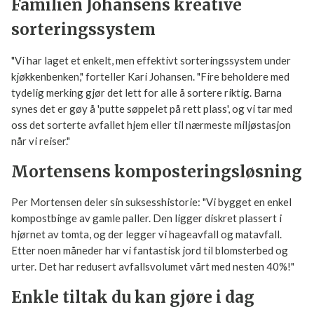
La oss se på noen konkrete eksempler fra våre medlemmer:
Familien Johansens kreative
sorteringssystem
"Vi har laget et enkelt, men effektivt sorteringssystem under
kjøkkenbenken," forteller Kari Johansen. "Fire beholdere med
tydelig merking gjør det lett for alle å sortere riktig. Barna
synes det er gøy å 'putte søppelet på rett plass', og vi tar med
oss det sorterte avfallet hjem eller til nærmeste miljøstasjon
når vi reiser."
Mortensens
komposteringsløsning
Per Mortensen deler sin suksesshistorie: "Vi bygget en enkel
kompostbinge av gamle paller. Den ligger diskret plassert i
hjørnet av tomta, og der legger vi hageavfall og matavfall.