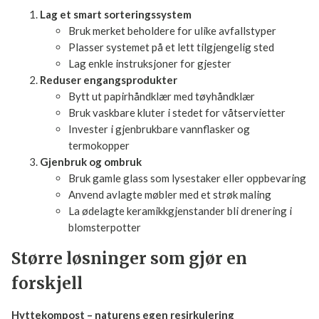
Etter noen måneder har vi fantastisk jord til blomsterbed og
urter. Det har redusert avfallsvolumet vårt med nesten
40%!"
Enkle tiltak du kan gjøre i dag
Lag et smart sorteringssystem
Bruk merket beholdere for ulike avfallstyper
Plasser systemet på et lett tilgjengelig sted
Lag enkle instruksjoner for gjester
Reduser engangsprodukter
Bytt ut papirhåndklær med tøyhåndklær
Bruk vaskbare kluter i stedet for våtservietter
Invester i gjenbrukbare vannflasker og
termokopper
Gjenbruk og ombruk
Bruk gamle glass som lysestaker eller
oppbevaring
Anvend avlagte møbler med et strøk maling
La ødelagte keramikkgjenstander bli drenering i