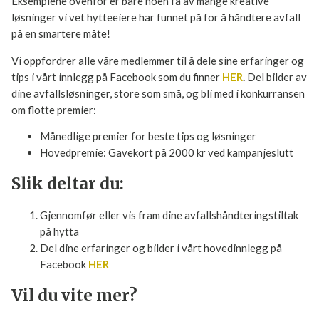
lenger unna, og dermed slipper vi å ta bilen for tømming av
søppel, og det har i tillegg skapt et sosialt samlingspunkt der
vi møtes og slår av en prat."
Bli med på kampanjen!
Eksemplene ovenfor er bare noen få av mange kreative
løsninger vi vet hytteeiere har funnet på for å håndtere
avfall på en smartere måte!
Vi oppfordrer alle våre medlemmer til å dele sine erfaringer
og tips i vårt innlegg på Facebook som du finner
HER
.
Del
bilder av dine avfallsløsninger, store som små, og bli med i
konkurransen om flotte premier:
Månedlige premier for beste tips og løsninger
Hovedpremie: Gavekort på 2000 kr ved kampanjeslutt
Slik deltar du:
Gjennomfør eller vis fram dine