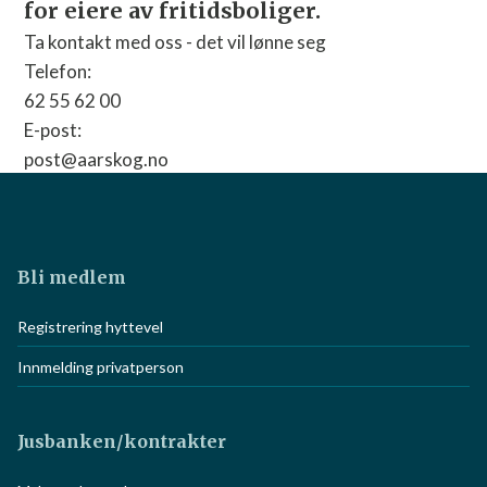
områder.
Telefon:
64 84 60 60
E-post:
IRMA AS
post@oklandco.no
oblemstillinger
Nettside:
Gå til nettside
ger.
ne seg
Bli medlem