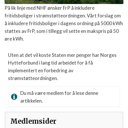
E-post
På lik linje med NHF ønsker FrP å inkludere
fritidsboliger i strømstøtteordningen. Vårt forslag
om å inkludere fritidsboliger i dagens ordning på
5000 kWh støttes av FrP, som i tillegg vil sette en
Jeg samtykker til at Norges Hytteforbund
behandler mine persondata ihht.
makspris på 50 øre kWh.
personvernerklæringen.
Uten at det vil koste Staten mer penger har
Meld deg på
Norges Hytteforbund i lang tid arbeidet for å få
implementert en forbedring av
strømstøtteordningen.
Du må være medlem for å lese denne
artikkelen.
Medlemsider