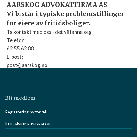
SKOG ADVOKATFIRMA AS
post@okl
står i typiske problemstillinger
Nettside:
Gå til net
iere av fritidsboliger.
akt med oss - det vil lønne seg
:
62 00
arskog.no
e:
nettside
Bli medlem
Registrering hyttevel
Innmelding privatperson