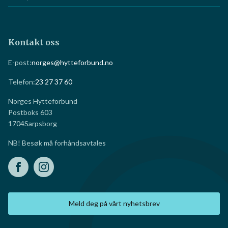
Kontakt oss
E-post:
norges@hytteforbund.no
Telefon:
23 27 37 60
Norges Hytteforbund
Postboks 603
1704
Sarpsborg
NB! Besøk må forhåndsavtales
Meld deg på vårt nyhetsbrev