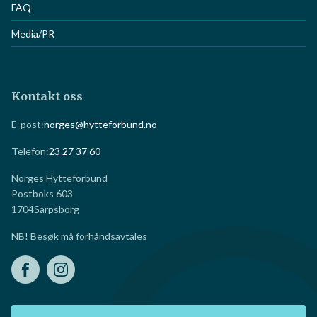
Oversikt over velforeninger
FAQ
Media/PR
Kontakt oss
E-post:
norges@hytteforbund.no
Telefon:
23 27 37 60
Norges Hytteforbund
Postboks 603
1704
Sarpsborg
NB! Besøk må forhåndsavtales