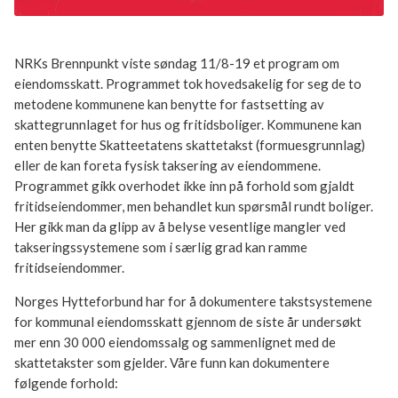
E-post
NRKs Brennpunkt viste søndag 11/8-19 et program om
eiendomsskatt. Programmet tok hovedsakelig for seg de to
Jeg samtykker til at Norges Hytteforbund
metodene kommunene kan benytte for fastsetting av
behandler mine persondata ihht.
skattegrunnlaget for hus og fritidsboliger. Kommunene kan
personvernerklæringen.
enten benytte Skatteetatens skattetakst (formuesgrunnlag)
eller de kan foreta fysisk taksering av eiendommene.
Meld deg på
Programmet gikk overhodet ikke inn på forhold som gjaldt
fritidseiendommer, men behandlet kun spørsmål rundt
boliger. Her gikk man da glipp av å belyse vesentlige mangler
ved takseringssystemene som i særlig grad kan ramme
fritidseiendommer.
Norges Hytteforbund har for å dokumentere
takstsystemene for kommunal eiendomsskatt gjennom de
siste år undersøkt mer enn 30 000 eiendomssalg og
sammenlignet med de skattetakster som gjelder. Våre funn
kan dokumentere følgende forhold: