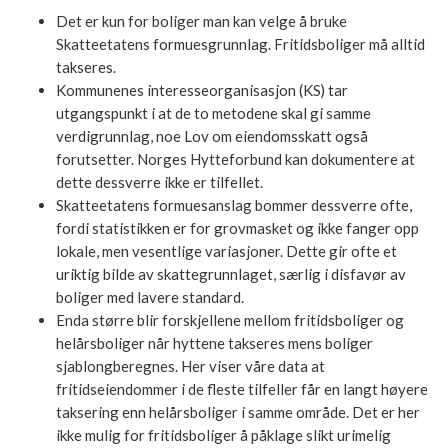
Det er kun for boliger man kan velge å bruke
Skatteetatens formuesgrunnlag. Fritidsboliger må
alltid takseres.
Kommunenes interesseorganisasjon (KS) tar
utgangspunkt i at de to metodene skal gi samme
verdigrunnlag, noe Lov om eiendomsskatt også
forutsetter. Norges Hytteforbund kan dokumentere at
dette dessverre ikke er tilfellet.
Skatteetatens formuesanslag bommer dessverre ofte,
fordi statistikken er for grovmasket og ikke fanger
opp lokale, men vesentlige variasjoner. Dette gir ofte
et uriktig bilde av skattegrunnlaget, særlig i disfavør
av boliger med lavere standard.
Enda større blir forskjellene mellom fritidsboliger og
helårsboliger når hyttene takseres mens boliger
sjablongberegnes. Her viser våre data at
fritidseiendommer i de fleste tilfeller får en langt
høyere taksering enn helårsboliger i samme område.
Det er her ikke mulig for fritidsboliger å påklage slikt