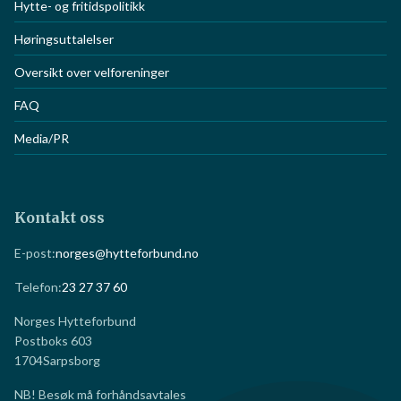
Hytte- og fritidspolitikk
Høringsuttalelser
Oversikt over velforeninger
FAQ
Media/PR
Kontakt oss
E-post:
norges@hytteforbund.no
Telefon:
23 27 37 60
Norges Hytteforbund
Postboks 603
1704
Sarpsborg