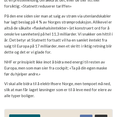
mer forsiktig; «Statnett reduserer tariffen»
På den ene siden sier man at salg av strøm via
utenlandskabler har lagt beslag på 4 % av Norges
strømproduksjon. Allikevel er altså de såkalte
»flaskehalsinntekter» (et konstruert ord for å omskrive
sannheten) på hel 11,3 milliarder. Vi snakker om hittil i år. Det
betyr at Statnett fortsatt vil ha en samlet inntekt fra salg til
Europa på 17 milliarder, men et skritt i riktig retning blir
dette og det er vi glade for.
NHF er prinsipielt ikke imot å bidra med energi til resten av
Europa, men som man sier fra cockpit; «Ta på din egen maske
før du hjelper andre.»
Vi skal alle bidra til å elektrifisere Norge, men tempoet må
ned, slik at man får laget løsninger som er til å leve med for
eiere av alle typer boliger.