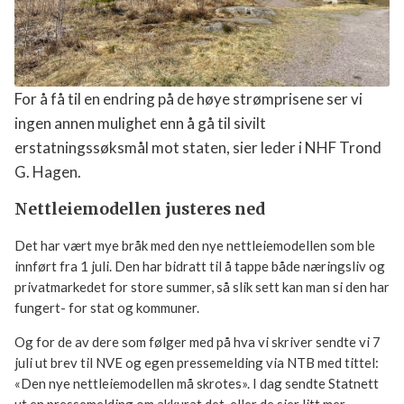
E-post
For å få til en endring på de høye strømprisene ser vi
Jeg samtykker til at Norges Hytteforbund
behandler mine persondata ihht.
ingen annen mulighet enn å gå til sivilt
personvernerklæringen.
erstatningssøksmål mot staten, sier leder i NHF
Trond G. Hagen.
Meld deg på
Nettleiemodellen justeres ned
Det har vært mye bråk med den nye nettleiemodellen som ble
innført fra 1 juli. Den har bidratt til å tappe både næringsliv
og privatmarkedet for store summer, så slik sett kan man si
den har fungert- for stat og kommuner.
Og for de av dere som følger med på hva vi skriver sendte vi
7 juli ut brev til NVE og egen pressemelding via NTB med
tittel: «Den nye nettleiemodellen må skrotes». I dag sendte
Statnett ut en pressemelding om akkurat det, eller de sier litt