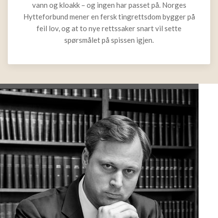
for vann og kloakk – og ingen har passet på. Norges
Hytteforbund mener en fersk tingrettsdom bygger på
feil lov, og at to nye rettssaker snart vil sette
spørsmålet på spissen igjen.
A