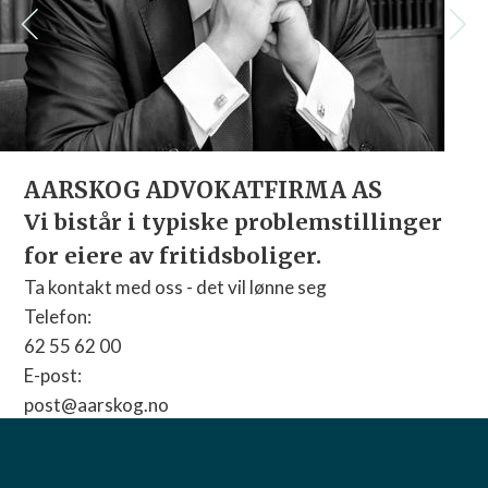
Vi
De
om
Te
64
E-
AARSKOG ADVOKATFIRMA AS
po
Vi bistår i typiske problemstillinger
Ne
Gå 
for eiere av fritidsboliger.
Ta kontakt med oss - det vil lønne seg
Telefon:
62 55 62 00
E-post:
post@aarskog.no
Nettside:
Gå til nettside