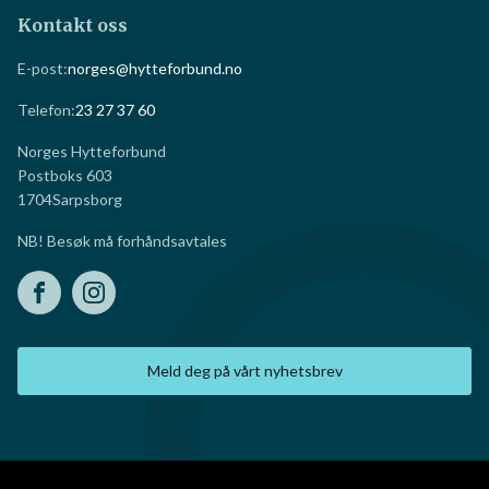
Kontakt oss
E-post:
norges@hytteforbund.no
Telefon:
23 27 37 60
Norges Hytteforbund
Postboks 603
1704
Sarpsborg
NB! Besøk må forhåndsavtales
Meld deg på vårt nyhetsbrev