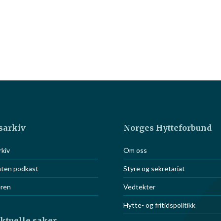
sarkiv
Norges Hytteforbund
S
kiv
Om oss
or eiere av
aten podkast
Styre og sekretariat
eren
Vedtekter
Hytte- og fritidspolitikk
aktuelle saker