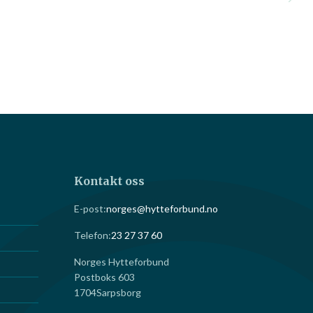
Kontakt oss
E-post:
norges@hytteforbund.no
Telefon:
23 27 37 60
Norges Hytteforbund
Postboks 603
1704
Sarpsborg