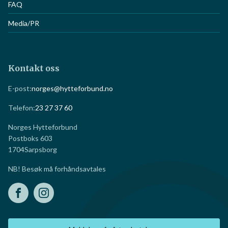
FAQ
Media/PR
Kontakt oss
E-post:
norges@hytteforbund.no
Telefon:
23 27 37 60
Norges Hytteforbund
Postboks 603
1704
Sarpsborg
NB! Besøk må forhåndsavtales