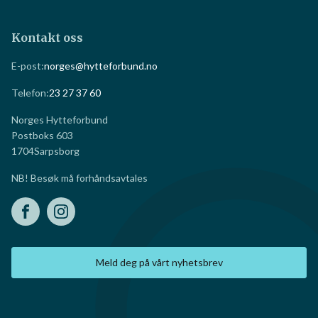
Kontakt oss
E-post:
norges@hytteforbund.no
Telefon:
23 27 37 60
Norges Hytteforbund
Postboks 603
1704
Sarpsborg
NB! Besøk må forhåndsavtales
Meld deg på vårt nyhetsbrev