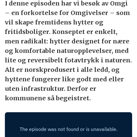
I denne episoden har vi besøk av
E-post
Omgi – en forkortelse for Omgivelser
– som vil skape fremtidens hytter og
fritidsboliger. Konseptet er enkelt,
Jeg samtykker til at Norges Hytteforbund
behandler mine persondata ihht.
men radikalt: hytter designet for
personvernerklæringen.
nære og komfortable
naturopplevelser, med lite og
Meld deg på
reversibelt fotavtrykk i naturen. Alt
er norskprodusert i alle ledd, og
hyttene fungerer like godt med eller
uten infrastruktur. Derfor er
kommunene så begeistret.