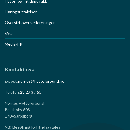
Hytte- og fritidspolitikk
Høringsuttalelser
Oversikt over velforeninger
FAQ
Media/PR
Kontakt oss
E-post:
norges@hytteforbund.no
Telefon:
23 27 37 60
Norges Hytteforbund
Postboks 603
1704
Sarpsborg